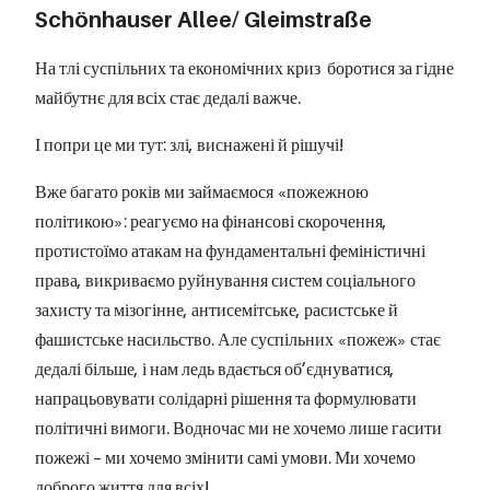
Schönhauser Allee/ Gleimstraße
На тлі суспільних та економічних криз боротися за гідне
майбутнє для всіх стає дедалі важче.
І попри це ми тут: злі, виснажені й рішучі!
Вже багато років ми займаємося «пожежною
політикою»: реагуємо на фінансові скорочення,
протистоїмо атакам на фундаментальні феміністичні
права, викриваємо руйнування систем соціального
захисту та мізогінне, антисемітське, расистське й
фашистське насильство. Але суспільних «пожеж» стає
дедалі більше, і нам ледь вдається об’єднуватися,
напрацьовувати солідарні рішення та формулювати
політичні вимоги. Водночас ми не хочемо лише гасити
пожежі – ми хочемо змінити самі умови. Ми хочемо
доброго життя для всіх!