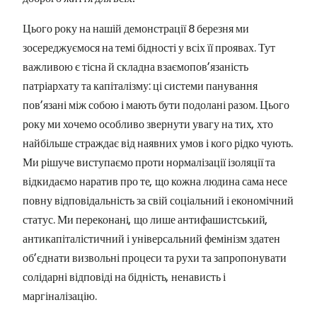
Цього року на нашій демонстрації 8 березня ми
зосереджуємося на темі бідності у всіх її проявах. Тут
важливою є тісна й складна взаємопов’язаність
патріархату та капіталізму: ці системи панування
пов’язані між собою і мають бути подолані разом. Цього
року ми хочемо особливо звернути увагу на тих, хто
найбільше страждає від наявних умов і кого рідко чують.
Ми рішуче виступаємо проти нормалізації ізоляції та
відкидаємо наратив про те, що кожна людина сама несе
повну відповідальність за свій соціальний і економічний
статус. Ми переконані, що лише антифашистський,
антикапіталістичний і універсальний фемінізм здатен
об’єднати визвольні процеси та рухи та запропонувати
солідарні відповіді на бідність, ненависть і
маргіналізацію.