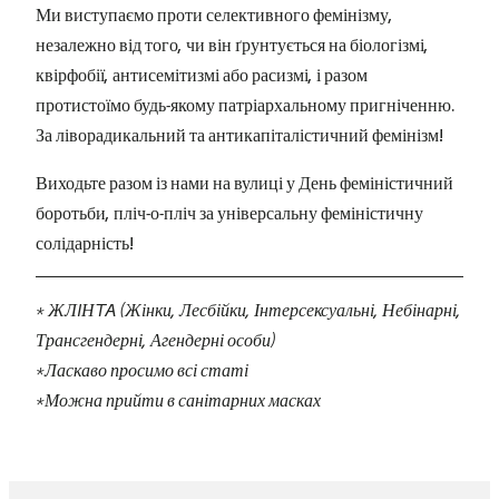
Ми виступаємо проти селективного фемінізму,
незалежно від того, чи він ґрунтується на біологізмі,
квірфобії, антисемітизмі або расизмі, і разом
протистоїмо будь-якому патріархальному пригніченню.
За ліворадикальний та антикапіталістичний фемінізм!
Виходьте разом із нами на вулиці у День феміністичний
боротьби, пліч-о-пліч за універсальну феміністичну
солідарність!
* ЖЛIНTA (Жінки, Лесбійки, Інтерсексуальні, Небінарні,
Трансгендерні, Агендерні особи)
*Ласкаво просимо всі статі
*Можна прийти в санітарних масках