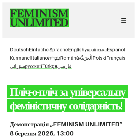
Deutsch
Einfache Sprache
English
українська
Español
Kurmancî
Italiano
עִבְרִית
Română
اَلْعَرَبِيَّة
Polski
Français
سۆرانی
русский
Türkçe
فارسی
Пліч-о-пліч за універсальну
феміністичну солідарність!
Демонстрація „FEMINISM UNLIMITED”
8 березня 2026, 13:00